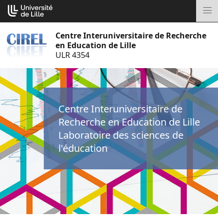
Aller
Cookies management panel
au
M
contenu
Centre Interuniversitaire de Recherche
en Education de Lille
ULR 4354
Centre Interuniversitaire de
Recherche en Education de Lille
Laboratoire des sciences de
l'éducation