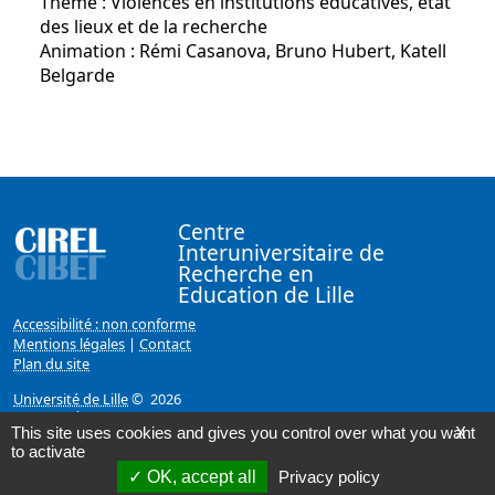
Thème : Violences en institutions éducatives, état
des lieux et de la recherche
Animation : Rémi Casanova, Bruno Hubert, Katell
Belgarde
Centre
Interuniversitaire de
Recherche en
Education de Lille
Accessibilité : non conforme
Mentions légales
|
Contact
Plan du site
Université de Lille
© 2026
Page mise à jour le 07/02/2018 (13:06)
This site uses cookies and gives you control over what you want
X
to activate
OK, accept all
Privacy policy