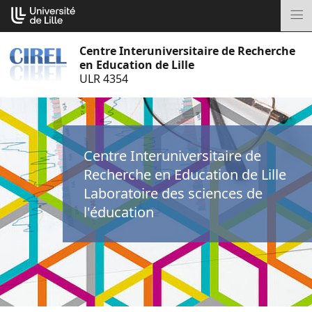
Aller
Cookies management panel
au
M
contenu
Centre Interuniversitaire de Recherche
en Education de Lille
ULR 4354
Centre Interuniversitaire de
Recherche en Education de Lille
Laboratoire des sciences de
l'éducation