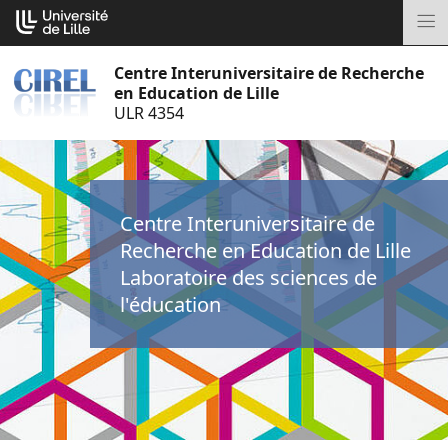
Aller
Cookies management panel
au
M
contenu
Centre Interuniversitaire de Recherche
en Education de Lille
ULR 4354
Centre Interuniversitaire de
Recherche en Education de Lille
Laboratoire des sciences de
l'éducation