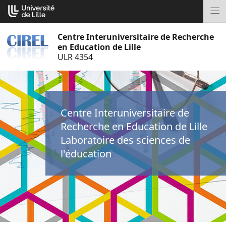
Aller
Cookies management panel
au
M
contenu
Centre Interuniversitaire de Recherche
en Education de Lille
ULR 4354
Centre Interuniversitaire de
Recherche en Education de Lille
Laboratoire des sciences de
l'éducation