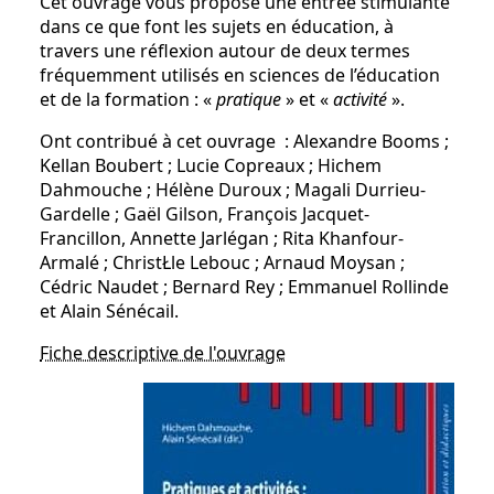
Cet ouvrage vous propose une entrée stimulante
dans ce que font les sujets en éducation, à
travers une réflexion autour de deux termes
fréquemment utilisés en sciences de l’éducation
et de la formation : «
pratique
» et «
activité
».
Ont contribué à cet ouvrage : Alexandre Booms ;
Kellan Boubert ; Lucie Copreaux ; Hichem
Dahmouche ; Hélène Duroux ; Magali Durrieu-
Gardelle ; Gaël Gilson, François Jacquet-
Francillon, Annette Jarlégan ; Rita Khanfour-
Armalé ; ChristŁle Lebouc ; Arnaud Moysan ;
Cédric Naudet ; Bernard Rey ; Emmanuel Rollinde
et Alain Sénécail.
Fiche descriptive de l'ouvrage