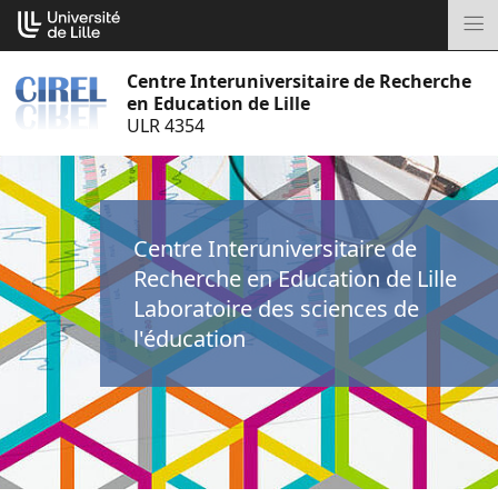
Aller
Cookies management panel
au
M
contenu
Centre Interuniversitaire de Recherche
en Education de Lille
ULR 4354
Centre Interuniversitaire de
Recherche en Education de Lille
Laboratoire des sciences de
l'éducation