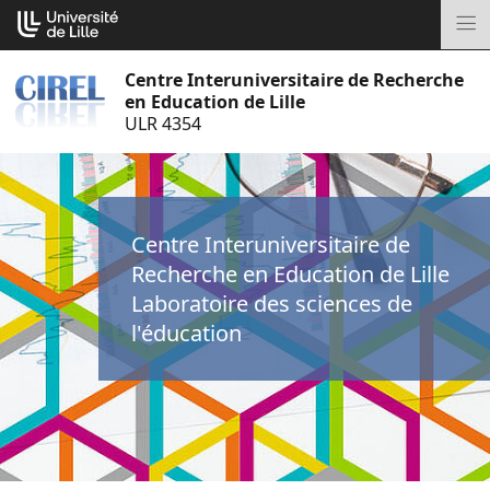
Aller
Cookies management panel
au
M
contenu
Centre Interuniversitaire de Recherche
en Education de Lille
ULR 4354
Centre Interuniversitaire de
Recherche en Education de Lille
Laboratoire des sciences de
l'éducation