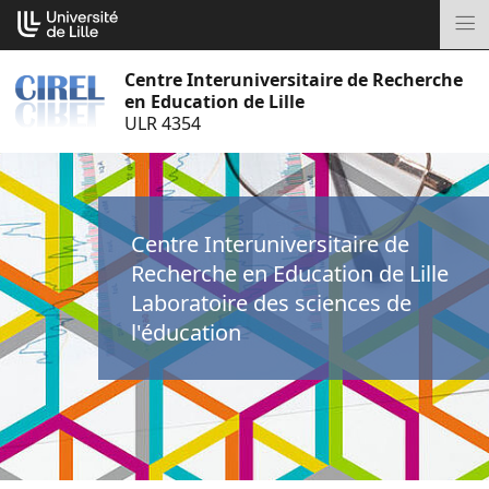
Aller
Cookies management panel
au
M
contenu
Centre Interuniversitaire de Recherche
en Education de Lille
ULR 4354
Centre Interuniversitaire de
Recherche en Education de Lille
Laboratoire des sciences de
l'éducation