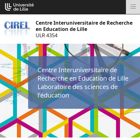
Aller
Cookies management panel
au
M
contenu
Centre Interuniversitaire de Recherche
en Education de Lille
ULR 4354
Centre Interuniversitaire de
Recherche en Education de Lille
Laboratoire des sciences de
l'éducation