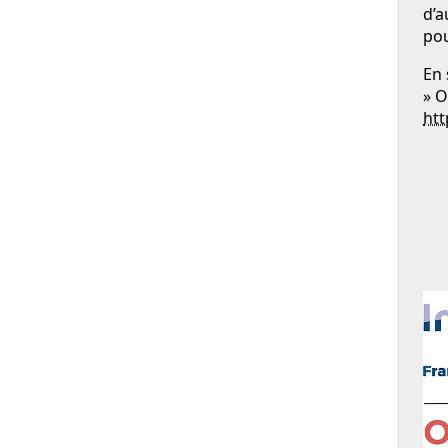
d’a
pou
En 
» O
htt