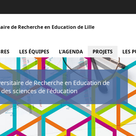
aire de Recherche en Education de Lille
BRES
menu Les membres
LES ÉQUIPES
menu Les équipes
L'AGENDA
menu L'agenda
PROJETS
menu P
LES 
versitaire de Recherche en Education de
e des sciences de l'éducation