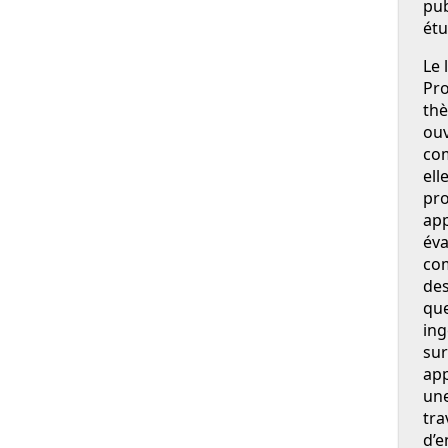
pub
étu
Le 
Pro
thè
ouv
com
ell
pro
app
éva
com
des
que
ing
sur
ap
une
tra
d’e