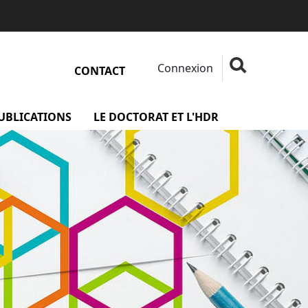
Connexion
Fermer la rech
Rechercher
CONTACT
rojets
PUBLICATIONS
menu Les publications
LE DOCTORAT ET L'HDR
menu Le docto