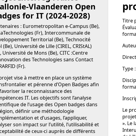
pr
allonie-Vlaanderen Open
adges for IT (2024-2028)
Titre 
tenaires : Eurometropolitan e-Campus (Be),
Évalu
aTechnologies (Fr), Intercommunale de
forma
eloppement Territorial (Be), Technocité
Auteu
l (Be), Université de Lille (CIREL, CRIStAL)
), Université de Mons (Be), CITC :Centre
Direct
nnovation des Technologies sans Contact
ARFID (Fr).
Type :
projet vise à mettre en place un système
Discip
nsfrontalier et pérenne d’Open Badges afin
forma
favoriser la reconnaissance des
pétences IT. Les objectifs sont l’analyse
Inscri
entifique de l’usage des Open badges dans
Le pro
région, définir une méthodologie
proje
mplémentation et d’usages, l’appliquer,
». Le 
lyser son impact sur l’utilité, l’utilisabilité et
Inter
cceptabilité de ceux-ci auprès de différents