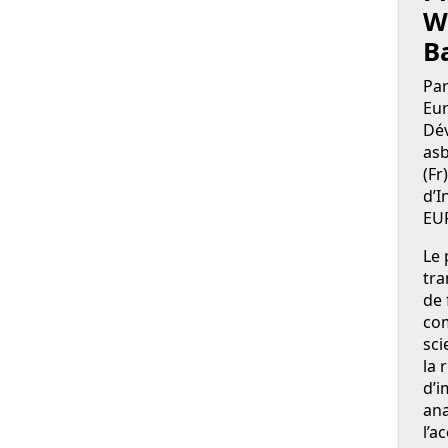
W
B
Par
Eur
Dév
asb
(Fr
d’I
EUR
Le 
tra
de 
com
sci
la 
d’i
ana
l’a