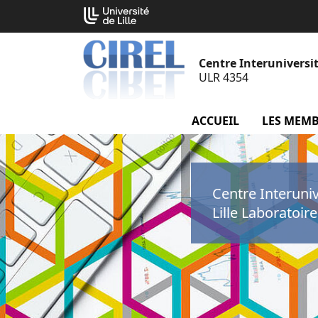
Aller
Cookies management panel
au
contenu
Centre Interuniversit
ULR 4354
ACCUEIL
LES MEM
Centre Interuni
Lille Laboratoir