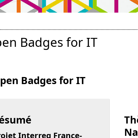
en Badges for IT
pen Badges for IT
ésumé
Th
Na
rojet Interreg France-