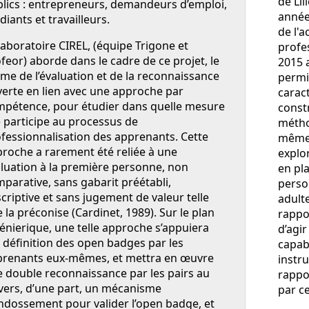
de Lil
lics : entrepreneurs, demandeurs d’emploi,
année
diants et travailleurs.
de l'
laboratoire CIREL, (équipe Trigone et
profe
feor) aborde dans le cadre de ce projet, le
2015 
me de l’évaluation et de la reconnaissance
permi
erte en lien avec une approche par
carac
pétence, pour étudier dans quelle mesure
const
e participe au processus de
métho
fessionnalisation des apprenants. Cette
même 
roche a rarement été reliée à une
explo
luation à la première personne, non
en pl
parative, sans gabarit préétabli,
perso
criptive et sans jugement de valeur telle
adulte
 la préconise (Cardinet, 1989). Sur le plan
rappor
énierique, une telle approche s’appuiera
d’agir
 définition des open badges par les
capab
prenants eux-mêmes, et mettra en œuvre
instru
 double reconnaissance par les pairs au
rappor
vers, d’une part, un mécanisme
par ce
ndossement pour valider l’open badge, et