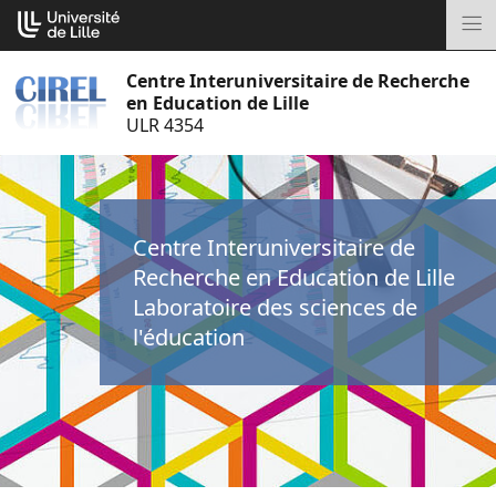
Aller
Cookies management panel
au
M
contenu
Centre Interuniversitaire de Recherche
en Education de Lille
ULR 4354
Centre Interuniversitaire de
Recherche en Education de Lille
Laboratoire des sciences de
l'éducation