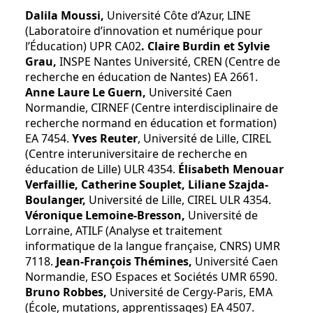
Dalila Moussi,
Université Côte d’Azur, LINE
(Laboratoire d’innovation et numérique pour
l’Éducation) UPR CA02
. Claire Burdin et Sylvie
Grau,
INSPE Nantes Université, CREN (Centre de
recherche en éducation de Nantes) EA 2661.
Anne Laure Le Guern,
Université Caen
Normandie, CIRNEF (Centre interdisciplinaire de
recherche normand en éducation et formation)
EA 7454.
Yves Reuter
, Université de Lille, CIREL
(Centre interuniversitaire de recherche en
éducation de Lille) ULR 4354.
Élisabeth Menouar
Verfaillie, Catherine Souplet, Liliane Szajda-
Boulanger,
Université de Lille, CIREL ULR 4354.
Véronique Lemoine-Bresson,
Université de
Lorraine, ATILF (Analyse et traitement
informatique de la langue française, CNRS) UMR
7118.
Jean-François Thémines,
Université Caen
Normandie, ESO Espaces et Sociétés UMR 6590.
Bruno Robbes,
Université de Cergy-Paris, EMA
(École, mutations, apprentissages) EA 4507.