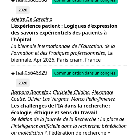
Communication dans un congrès
2026
Arlette De Carvalho
L’expérience patient : Logiques d’expression
des savoirs expérientiels des patients à
l’hôpital
La biennale Internationnale de l'Education, de la
Formation et des Pratiques professionnelles
, La
biennale, Apr 2026, Paris cnam, France
hal-05648329
Communication dans un congrès
2026
Barbara Bonnefoy
,
Christelle Chidiac
,
Alexandre
Coutté
,
Olivier Las Vergnas
,
Marco Peña-Jimenez
Les challenges de l'IA dans la recherche :
écologie, éthique et sens du travail
9e édition de la Journée de la Recherche : La place de
l'intelligence artificielle dans la recherche: bénédiction
ou malédiction ?
, Fédération de recherche «