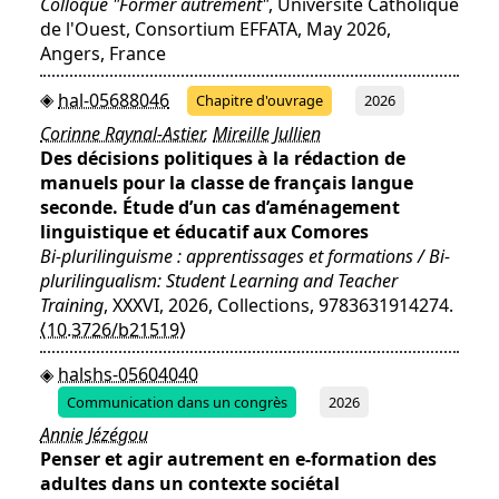
Colloque "Former autrement"
, Université Catholique
de l'Ouest, Consortium EFFATA, May 2026,
Angers, France
hal-05688046
Chapitre d'ouvrage
2026
Corinne Raynal-Astier
,
Mireille Jullien
Des décisions politiques à la rédaction de
manuels pour la classe de français langue
seconde. Étude d’un cas d’aménagement
linguistique et éducatif aux Comores
Bi-plurilinguisme : apprentissages et formations / Bi-
plurilingualism: Student Learning and Teacher
Training
, XXXVI, 2026, Collections, 9783631914274.
⟨10.3726/b21519⟩
halshs-05604040
Communication dans un congrès
2026
Annie Jézégou
Penser et agir autrement en e-formation des
adultes dans un contexte sociétal