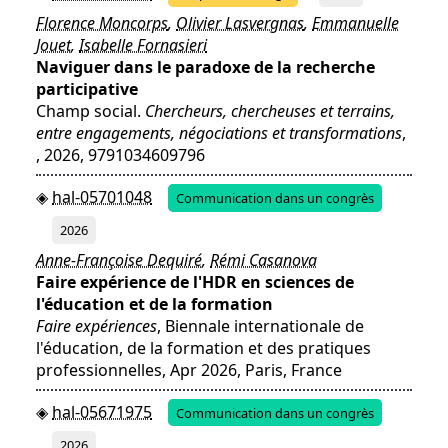
Florence Moncorps
,
Olivier Lasvergnas
,
Emmanuelle
Jouet
,
Isabelle Fornasieri
Naviguer dans le paradoxe de la recherche
participative
Champ social.
Chercheurs, chercheuses et terrains,
entre engagements, négociations et transformations
,
, 2026, 9791034609796
hal-05701048
Communication dans un congrès
2026
Anne-Françoise Dequiré
,
Rémi Casanova
Faire expérience de l'HDR en sciences de
l'éducation et de la formation
Faire expériences
, Biennale internationale de
l'éducation, de la formation et des pratiques
professionnelles, Apr 2026, Paris, France
hal-05671975
Communication dans un congrès
2026