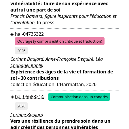
vulnérabilité : faire de son expérience avec
autrui une part de soi
Francis Danvers, figure inspirante pour l'éducation et
l'orientation
, In press
hal-04735322
Ouvrage (y compris édition critique et traduction)
2026
Corinne Baujard
,
Anne-Françoise Dequiré
,
Léa
Chabanel-Kahlik
Expérience des âges de la vie et formation de
soi - 30 contributions
collection éducation. L'Harmattan, 2026
hal-05688214
Communication dans un congrès
2026
Corinne Baujard
Vers une résilience du prendre soin dans un
agir créatif des personnes vulnérables