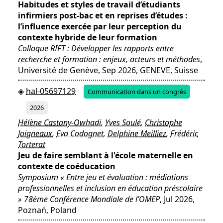
Habitudes et styles de travail d’étudiants
infirmiers post-bac et en reprises d’études :
l’influence exercée par leur perception du
contexte hybride de leur formation
Colloque RIFT : Développer les rapports entre
recherche et formation : enjeux, acteurs et méthodes
,
Université de Genève, Sep 2026, GENEVE, Suisse
hal-05697129
Communication dans un congrès
2026
Hélène Castany-Owhadi
,
Yves Soulé
,
Christophe
Joigneaux
,
Eva Codognet
,
Delphine Meilliez
,
Frédéric
Torterat
Jeu de faire semblant à l'école maternelle en
contexte de coéducation
Symposium « Entre jeu et évaluation : médiations
professionnelles et inclusion en éducation préscolaire
» 78ème Conférence Mondiale de l’OMEP
, Jul 2026,
Poznań, Poland