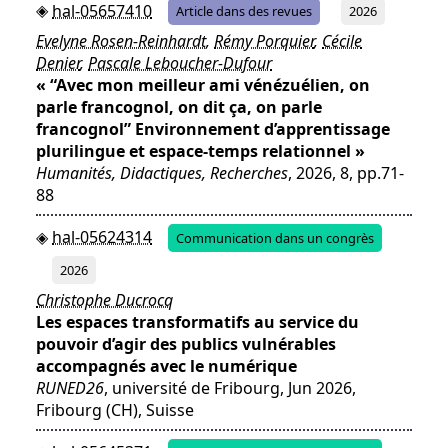
hal-05657410
Article dans des revues
2026
Evelyne Rosen-Reinhardt
,
Rémy Porquier
,
Cécile
Denier
,
Pascale Leboucher-Dufour
« “Avec mon meilleur ami vénézuélien, on
parle francognol, on dit ça, on parle
francognol” Environnement d’apprentissage
plurilingue et espace-temps relationnel »
Humanités, Didactiques, Recherches
, 2026, 8, pp.71-
88
hal-05624314
Communication dans un congrès
2026
Christophe Ducrocq
Les espaces transformatifs au service du
pouvoir d’agir des publics vulnérables
accompagnés avec le numérique
RUNED26
, université de Fribourg, Jun 2026,
Fribourg (CH), Suisse