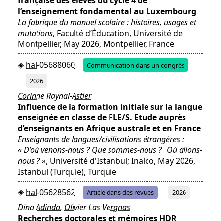
française des élèves du cycle 4 de
l’enseignement fondamental au Luxembourg
La fabrique du manuel scolaire : histoires, usages et
mutations
, Faculté d’Éducation, Université de
Montpellier, May 2026, Montpellier, France
hal-05688060
Communication dans un congrès
2026
Corinne Raynal-Astier
Influence de la formation initiale sur la langue
enseignée en classe de FLE/S. Etude auprès
d’enseignants en Afrique australe et en France
Enseignants de langues/civilisations étrangères :
« D’où venons-nous ? Que sommes-nous ? Où allons-
nous ? »
, Université d'Istanbul; Inalco, May 2026,
Istanbul (Turquie), Turquie
hal-05628562
Article dans des revues
2026
Dina Adinda
,
Olivier Las Vergnas
Recherches doctorales et mémoires HDR