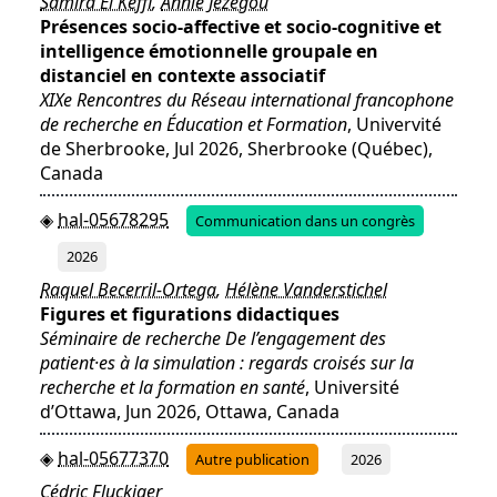
Samira El Keffi
,
Annie Jézégou
Présences socio-affective et socio-cognitive et
intelligence émotionnelle groupale en
distanciel en contexte associatif
XIXe Rencontres du Réseau international francophone
de recherche en Éducation et Formation
, Univervité
de Sherbrooke, Jul 2026, Sherbrooke (Québec),
Canada
hal-05678295
Communication dans un congrès
2026
Raquel Becerril-Ortega
,
Hélène Vanderstichel
Figures et figurations didactiques
Séminaire de recherche De l’engagement des
patient·es à la simulation : regards croisés sur la
recherche et la formation en santé
, Université
d’Ottawa, Jun 2026, Ottawa, Canada
hal-05677370
Autre publication
2026
Cédric Fluckiger