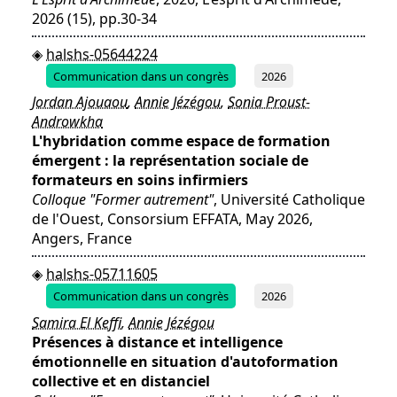
2026 (15), pp.30-34
halshs-05644224
Communication dans un congrès
2026
Jordan Ajouaou
,
Annie Jézégou
,
Sonia Proust-
Androwkha
L'hybridation comme espace de formation
émergent : la représentation sociale de
formateurs en soins infirmiers
Colloque "Former autrement"
, Université Catholique
de l'Ouest, Consorsium EFFATA, May 2026,
Angers, France
halshs-05711605
Communication dans un congrès
2026
Samira El Keffi
,
Annie Jézégou
Présences à distance et intelligence
émotionnelle en situation d'autoformation
collective et en distanciel