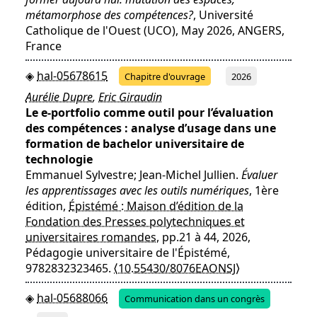
métamorphose des compétences?
, Université
Catholique de l'Ouest (UCO), May 2026, ANGERS,
France
hal-05678615
Chapitre d'ouvrage
2026
Aurélie Dupre
,
Eric Giraudin
Le e-portfolio comme outil pour l’évaluation
des compétences : analyse d’usage dans une
formation de bachelor universitaire de
technologie
Emmanuel Sylvestre; Jean-Michel Jullien.
Évaluer
les apprentissages avec les outils numériques
, 1ère
édition,
Épistémé : Maison d’édition de la
Fondation des Presses polytechniques et
universitaires romandes
, pp.21 à 44, 2026,
Pédagogie universitaire de l'Épistémé,
9782832323465.
⟨10.55430/8076EAONSJ⟩
hal-05688066
Communication dans un congrès