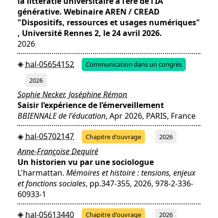
la littératie universitaire à l’ère de l’IA
générative. Webinaire AREN / CREAD
"Dispositifs, ressources et usages numériques"
, Université Rennes 2, le 24 avril 2026.
2026
hal-05654152
Communication dans un congrès
2026
Sophie Necker
,
Joséphine Rémon
Saisir l’expérience de l’émerveillement
BBIENNALE de l'éducation
, Apr 2026, PARIS, France
hal-05702147
Chapitre d'ouvrage
2026
Anne-Françoise Dequiré
Un historien vu par une sociologue
L'harmattan.
Mémoires et histoire : tensions, enjeux
et fonctions sociales
, pp.347-355, 2026, 978-2-336-
60933-1
hal-05613440
Chapitre d'ouvrage
2026