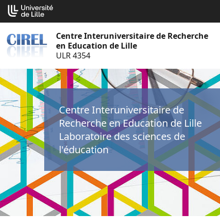
Aller
Cookies management panel
au
contenu
Centre Interuniversitaire de Recherche
en Education de Lille
ULR 4354
Centre Interuniversitaire de
Recherche en Education de Lille
Laboratoire des sciences de
l'éducation