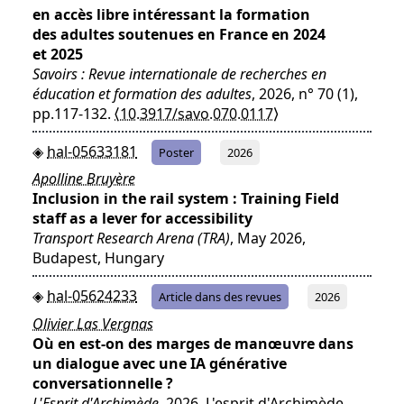
en accès libre intéressant la formation
des adultes soutenues en France en 2024
et 2025
Savoirs : Revue internationale de recherches en
éducation et formation des adultes
, 2026, n° 70 (1),
pp.117-132.
⟨10.3917/savo.070.0117⟩
hal-05633181
Poster
2026
Apolline Bruyère
Inclusion in the rail system : Training Field
staff as a lever for accessibility
Transport Research Arena (TRA)
, May 2026,
Budapest, Hungary
hal-05624233
Article dans des revues
2026
Olivier Las Vergnas
Où en est-on des marges de manœuvre dans
un dialogue avec une IA générative
conversationnelle ?
L'Esprit d'Archimède
, 2026, L'esprit d'Archimède,