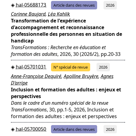
hal-05688173
Article dans des revues
2026
Corinne Baujard
,
Léa Kahlik
Transformation de l'expérience
d'accompagnement et reconnaissance
professionnelle des personnes en situation de
handicap
TransFormations : Recherche en éducation et
formation des adultes
, 2026, 30 (2026/2), pp.20-33
hal-05701031
N° spécial de revue
2026
Anne-Françoise Dequiré
,
Apolline Bruyère
,
Agnes
D’arripe
Inclusion et formation des adultes : enjeux et
perspectives
Dans le cadre d'un numéro spécial de la revue
TransFormations
, 30, pp.1-5, 2026, Inclusion et
formation des adultes : enjeux et perspectives
hal-05700050
Article dans des revues
2026