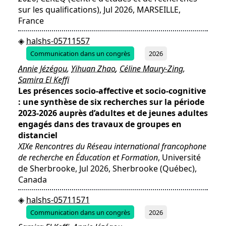
sur les qualifications), Jul 2026, MARSEILLE,
France
halshs-05711557
Communication dans un congrès
2026
Annie Jézégou
,
Yihuan Zhao
,
Céline Maury-Zing
,
Samira El Keffi
Les présences socio-affective et socio-cognitive
: une synthèse de six recherches sur la période
2023-2026 auprès d’adultes et de jeunes adultes
engagés dans des travaux de groupes en
distanciel
XIXe Rencontres du Réseau international francophone
de recherche en Éducation et Formation
, Université
de Sherbrooke, Jul 2026, Sherbrooke (Québec),
Canada
halshs-05711571
Communication dans un congrès
2026