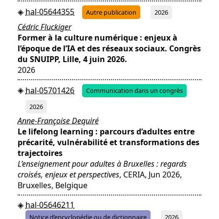
hal-05644355
Autre publication
2026
Cédric Fluckiger
Former à la culture numérique : enjeux à
l’époque de l’IA et des réseaux sociaux. Congrès
du SNUIPP, Lille, 4 juin 2026.
2026
hal-05701426
Communication dans un congrès
2026
Anne-Françoise Dequiré
Le lifelong learning : parcours d’adultes entre
précarité, vulnérabilité et transformations des
trajectoires
L’enseignement pour adultes à Bruxelles : regards
croisés, enjeux et perspectives
, CERIA, Jun 2026,
Bruxelles, Belgique
hal-05646211
Notice d’encyclopédie ou de dictionnaire
2026