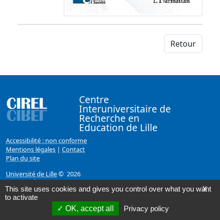
Retour
Centre
Interuniversitaire de
Recherche en
Education de Lille
Accessibilité : non conforme
Mentions légales
|
Contact
Plan du site
Université de Lille
© 2026
Page mise à jour le 01/02/2018 (17:34)
This site uses cookies and gives you control over what you want
X
to activate
OK, accept all
Privacy policy