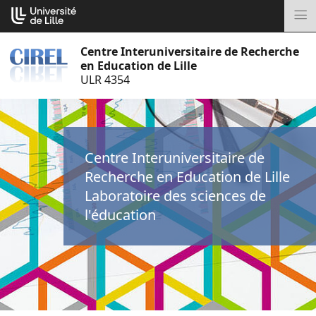
Aller
Cookies management panel
au
M
contenu
Centre Interuniversitaire de Recherche
en Education de Lille
ULR 4354
Centre Interuniversitaire de
Recherche en Education de Lille
Laboratoire des sciences de
l'éducation