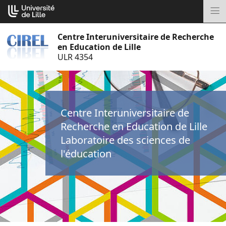
Aller
Cookies management panel
au
M
contenu
Centre Interuniversitaire de Recherche
en Education de Lille
ULR 4354
Centre Interuniversitaire de
Recherche en Education de Lille
Laboratoire des sciences de
l'éducation