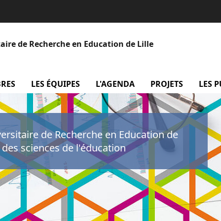
aire de Recherche en Education de Lille
BRES
menu Les membres
LES ÉQUIPES
menu Les équipes
L'AGENDA
menu L'agenda
PROJETS
menu P
LES 
versitaire de Recherche en Education de
e des sciences de l'éducation