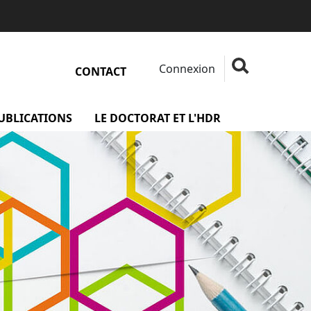
Connexion
Fermer la rech
Rechercher
CONTACT
rojets
PUBLICATIONS
menu Les publications
LE DOCTORAT ET L'HDR
menu Le docto