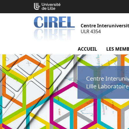
Aller
Cookies management panel
au
contenu
Centre Interuniversit
ULR 4354
ACCUEIL
LES MEM
Centre Interuni
Lille Laboratoir