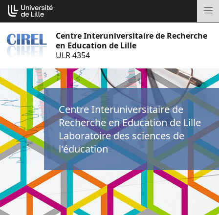
Aller
Cookies management panel
au
M
contenu
Centre Interuniversitaire de Recherche
en Education de Lille
ULR 4354
Centre Interuniversitaire de
Recherche en Education de Lille
Laboratoire des sciences de
l'éducation