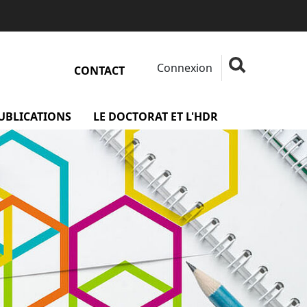
Connexion
Fermer la rech
Rechercher
CONTACT
rojets
PUBLICATIONS
menu Les publications
LE DOCTORAT ET L'HDR
menu Le docto