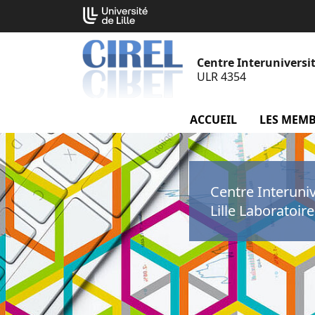
Aller
Cookies management panel
au
contenu
Centre Interuniversit
ULR 4354
ACCUEIL
LES MEM
Centre Interuni
Lille Laboratoir