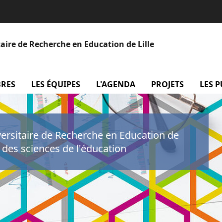
aire de Recherche en Education de Lille
BRES
menu Les membres
LES ÉQUIPES
menu Les équipes
L'AGENDA
menu L'agenda
PROJETS
menu P
LES 
versitaire de Recherche en Education de
e des sciences de l'éducation