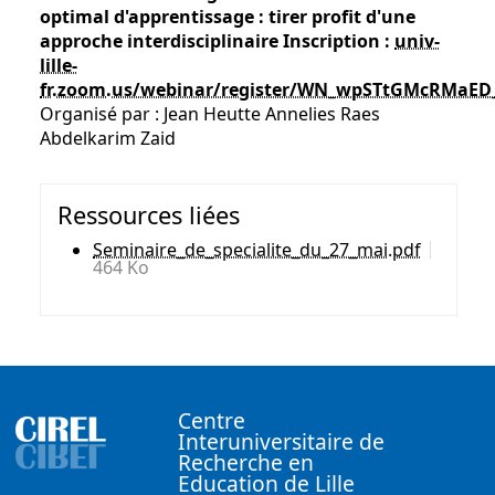
optimal d'apprentissage : tirer profit d'une
approche interdisciplinaire
Inscription :
univ-
lille-
fr.zoom.us/webinar/register/WN_wpSTtGMcRMaED
Organisé par : Jean Heutte Annelies Raes
Abdelkarim Zaid
Ressources liées
Seminaire_de_specialite_du_27_mai.pdf
464 Ko
Centre
Interuniversitaire de
Recherche en
Education de Lille