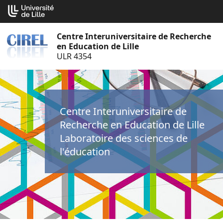
Aller
Cookies management panel
au
contenu
Centre Interuniversitaire de Recherche
en Education de Lille
ULR 4354
Centre Interuniversitaire de
Recherche en Education de Lille
Laboratoire des sciences de
l'éducation