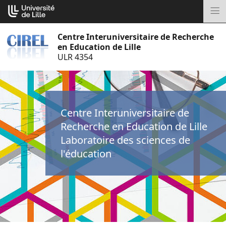
Aller
Cookies management panel
au
M
contenu
Centre Interuniversitaire de Recherche
en Education de Lille
ULR 4354
Centre Interuniversitaire de
Recherche en Education de Lille
Laboratoire des sciences de
l'éducation