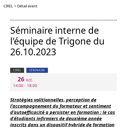
CIREL
>
Détail event
Séminaire interne de
l'équipe de Trigone du
26.10.2023
CIREL
SÉMINAIRE
26
oct.
14:00 - 18:00
Stratégies volitionnelles, perception de
l'accompagnement du formateur et sentiment
d'autoefficacité a persister en formation : le cas
d'étudiants infirmiers de deuxième année
inscrits dans un dispositif hybride de formation