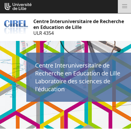
Aller
Cookies management panel
au
M
contenu
Centre Interuniversitaire de Recherche
en Education de Lille
ULR 4354
Centre Interuniversitaire de
Recherche en Education de Lille
Laboratoire des sciences de
l'éducation