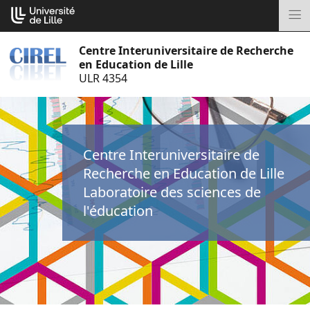
Aller
Cookies management panel
au
M
contenu
Centre Interuniversitaire de Recherche
en Education de Lille
ULR 4354
Centre Interuniversitaire de
Recherche en Education de Lille
Laboratoire des sciences de
l'éducation