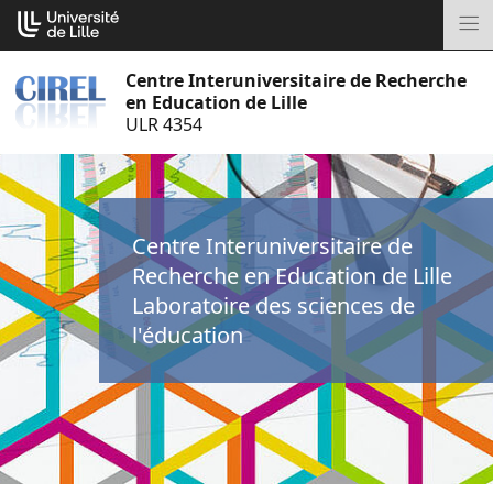
Aller
Cookies management panel
au
M
contenu
Centre Interuniversitaire de Recherche
en Education de Lille
ULR 4354
Centre Interuniversitaire de
Recherche en Education de Lille
Laboratoire des sciences de
l'éducation