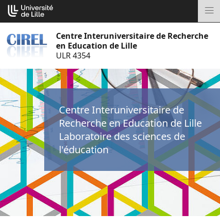
Aller
Cookies management panel
au
M
contenu
Centre Interuniversitaire de Recherche
en Education de Lille
ULR 4354
Centre Interuniversitaire de
Recherche en Education de Lille
Laboratoire des sciences de
l'éducation