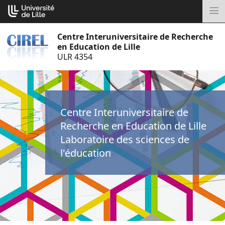
Aller
Cookies management panel
au
M
contenu
Centre Interuniversitaire de Recherche
en Education de Lille
ULR 4354
Centre Interuniversitaire de
Recherche en Education de Lille
Laboratoire des sciences de
l'éducation