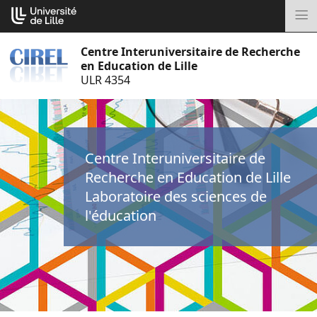
Aller
Cookies management panel
au
M
contenu
Centre Interuniversitaire de Recherche
en Education de Lille
ULR 4354
Centre Interuniversitaire de
Recherche en Education de Lille
Laboratoire des sciences de
l'éducation