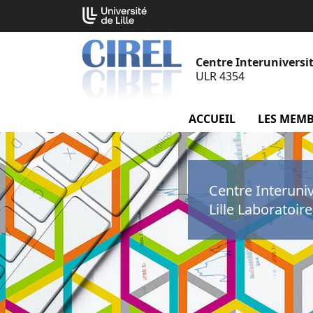
Aller
Cookies management panel
au
contenu
Centre Interuniversit
ULR 4354
ACCUEIL
LES MEM
Centre Interuni
Lille Laboratoir