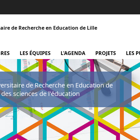
aire de Recherche en Education de Lille
BRES
menu Les membres
LES ÉQUIPES
menu Les équipes
L'AGENDA
menu L'agenda
PROJETS
menu P
LES 
versitaire de Recherche en Education de
e des sciences de l'éducation