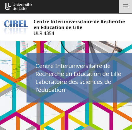
Aller
Cookies management panel
au
M
contenu
Centre Interuniversitaire de Recherche
en Education de Lille
ULR 4354
Centre Interuniversitaire de
Recherche en Education de Lille
Laboratoire des sciences de
l'éducation