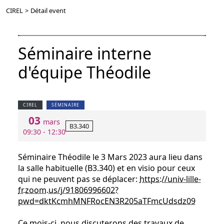
CIREL
>
Détail event
Séminaire interne
d'équipe Théodile
CIREL
SÉMINAIRE
03
mars
B3.340
09:30 - 12:30
Séminaire Théodile le 3 Mars 2023 aura lieu dans
la salle habituelle (B3.340) et en visio pour ceux
qui ne peuvent pas se déplacer:
https://univ-lille-
fr.zoom.us/j/91806996602?
pwd=dktKcmhMNFRocEN3R205aTFmcUdsdz09
Ce mois-ci, nous discuterons des travaux de