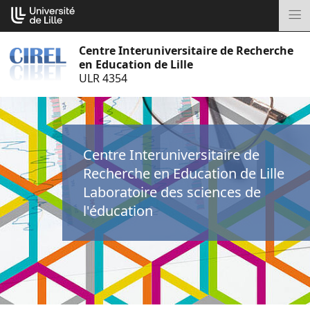
Aller
Cookies management panel
au
M
contenu
Centre Interuniversitaire de Recherche
en Education de Lille
ULR 4354
Centre Interuniversitaire de
Recherche en Education de Lille
Laboratoire des sciences de
l'éducation