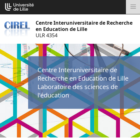
Aller
Cookies management panel
au
M
contenu
Centre Interuniversitaire de Recherche
en Education de Lille
ULR 4354
Centre Interuniversitaire de
Recherche en Education de Lille
Laboratoire des sciences de
l'éducation