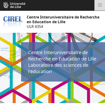
Aller
Cookies management panel
au
M
contenu
Centre Interuniversitaire de Recherche
en Education de Lille
ULR 4354
Centre Interuniversitaire de
Recherche en Education de Lille
Laboratoire des sciences de
l'éducation