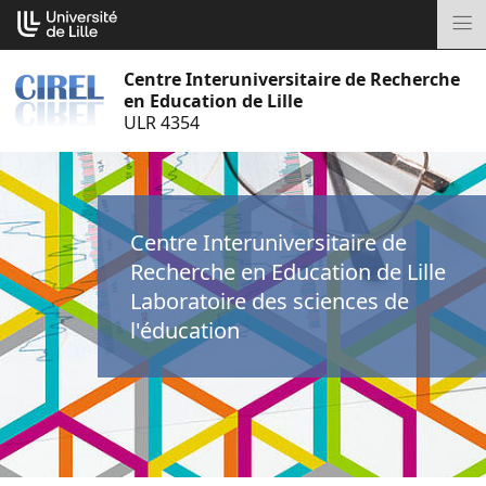
Aller
Cookies management panel
au
M
contenu
Centre Interuniversitaire de Recherche
en Education de Lille
ULR 4354
Centre Interuniversitaire de
Recherche en Education de Lille
Laboratoire des sciences de
l'éducation