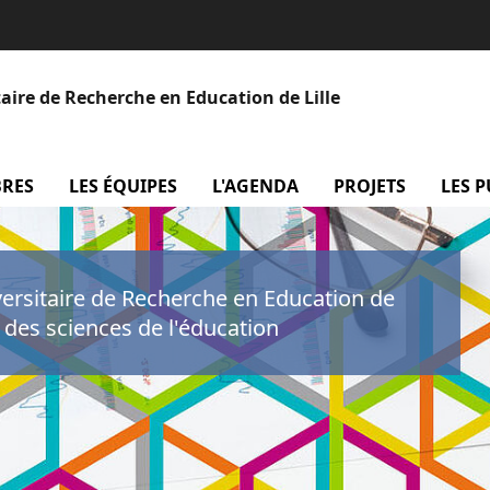
aire de Recherche en Education de Lille
BRES
menu Les membres
LES ÉQUIPES
menu Les équipes
L'AGENDA
menu L'agenda
PROJETS
menu P
LES 
versitaire de Recherche en Education de
e des sciences de l'éducation