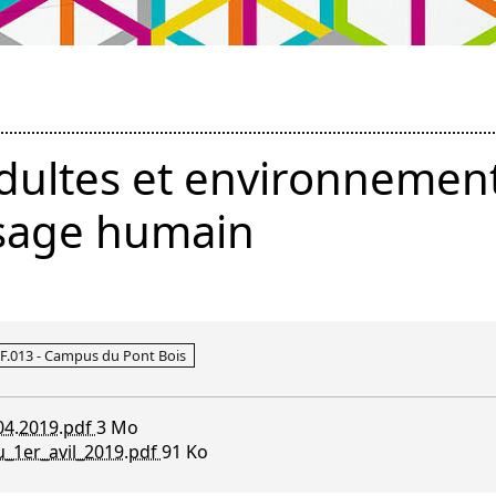
dultes et environnemen
ssage humain
e F.013 - Campus du Pont Bois
.04.2019.pdf
3 Mo
_1er_avil_2019.pdf
91 Ko