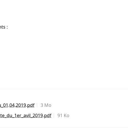
ts :
u_01.04.2019.pdf
3 Mo
e_du_1er_avil_2019.pdf
91 Ko