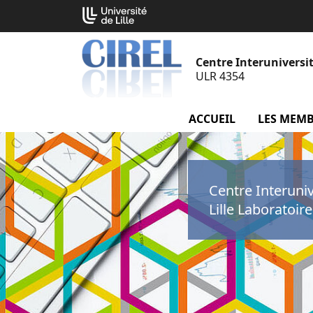
Aller
Cookies management panel
au
contenu
Centre Interuniversit
ULR 4354
ACCUEIL
LES MEM
Centre Interuni
Lille Laboratoir