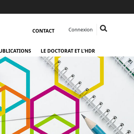
Connexion
Fermer la rech
Rechercher
CONTACT
rojets
PUBLICATIONS
menu Les publications
LE DOCTORAT ET L'HDR
menu Le docto